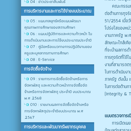
O4 : ข่าวประชาสัมพันธ์
คณะกรรมการ ป.
การบริหารงานและการใช้จ่ายงบประมาณ
ต่อต้านการทุจร
51/2554 เมื่อว
O5 : แผนกลยุทธ์หรือแผนพัฒนา
คุณภาพการศึกษาของสถานศึกษา
โปร่งใสของหน่
O6 : แผนปฏิบัติการและความก้าวหน้า ใน
งานภาครัฐ พ.ศ
การดำเนินงานและการใช้งบประมาณประจำปี
ลักษณะใกล้เคีย
O7 : คู่มือหรือแนวทางการปฏิบัติงานของ
ที่จะนำผลการดำ
ครูและบุคลากรทางการศึกษา
การทุจริตที่ใช
O8 : E-Service
งานที่สามารถตร
การจัดซื้อจัดจ้าง
ในการดำเนินงา
O9 : รายการการจัดซื้อจัดจ้างหรือการ
ภาครัฐ ดังนั้น
จัดหาพัสดุ และความก้าวหน้าการจัดซื้อจัด
ในการต่อต้านกา
จ้างหรือการจัดหาพัสดุ ประจำปี งบประมาณ
(Integrity & 
พ.ศ .2568
O10 : รายงานผลการจัดซื้อจัดจ้างหรือ
การจัดหาพัสดุประจำปีงบประมาณ พ.ศ
แบบตรวจการเปิ
.2567
การเปิดเผยข้อ
การบริหารและพัฒนาทรัพยากรบุคคล
ข้อมูลต่อสาธาร