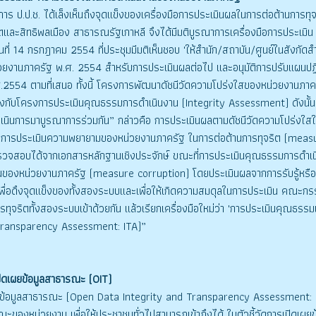
ป.ช. ได้เล็งเห็นถึงจุดแข็งของเครื่องมือการประเมินผลในการต่อต้านการทุ
ิตและสิทธิพลเมือง สาธารณรัฐเกาหลี จึงได้มีมติบูรณาการเครื่องมือการประเม
ันที่ 14 กรกฎาคม 2554 ที่ประชุมมีมติเห็นชอบ 'ให้สำนัก/สถาบัน/ศูนย์ในสังกั
วยงานภาครัฐ พ.ศ. 2554 สำหรับการประเมินผลต่อไป และอนุมัติการปรับแผนปฏ
.2554 ตามที่เสนอ ทั้งนี้ โครงการพัฒนาดัชนีวัดความโปร่งใสของหน่วยงานภา
งกับโครงการประเมินคุณธรรมการดำเนินงาน (Integrity Assessment) ดังนั้น เ
เนินการมาบูรณาการร่วมกัน” กล่าวคือ การประเมินผลตามดัชนีวัดความโปร่งใสใ
้ในการประเมินความพยายามของหน่วยงานภาครัฐ ในการต่อต้านการทุจริต (measu
วจสอบได้จากเอกสารหลักฐานเชิงประจักษ์ ขณะที่การประเมินคุณธรรมการดำเนินงาน
นของหน่วยงานภาครัฐ (measure corruption) โดยประเมินผลจากการรับรู้หร
 เพื่อดึงจุดแข็งของทั้งสองระบบและเพื่อให้เกิดความสมดุลในการประเมิน คณะกรรม
รทุจริตทั้งสองระบบเข้าด้วยกัน แล้วเรียกเครื่องมือใหม่ว่า 'การประเมินคุณ
Transparency Assessment: ITA)”
ดเผยข้อมูลสาธารณะ (OIT)
มูลสาธารณะ (Open Data Integrity and Transparency Assessment: OIT) 
ณะของหน่วยงาน เพื่อให้ประชาชนทั่วไปสามารถเข้าถึงได้ ในตัวชี้วัดการเปิดเผ