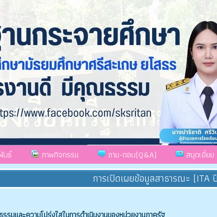
ันธ์
ภาพกิจกรรม
ถาม-ตอบ(Q&A)
สมุดเยี่ยม
การเปิดเผยข้อมูลสาธารณะ (ITA ป
ณธรรมและความโปร่งใสในการดำเนินงานของหน่วยงานภาครัฐ